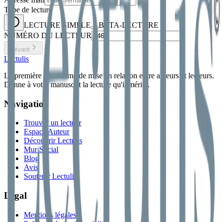
Type de lecture
LECTURE SIMPLE
BÊTA-LECTURE
NUMÉRO DU LECTEUR
Suivant
Lectulis
La première plateforme de mise en relation entre auteurs et lecteurs.
Donne à votre manuscrit la lecture qu'il mérite.
Navigation
Trouver un lecteur
Espace Auteur
Découvrir Lectulis
Mur Social
Blog
Avis
Soutenir Lectulis
Légal
Mentions légales