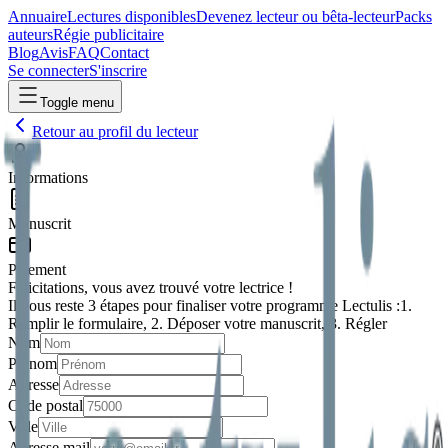
Annuaire
Lectures disponibles
Devenez lecteur ou bêta-lecteur
Packs
auteurs
Régie publicitaire
Blog
Avis
FAQ
Contact
Se connecter
S'inscrire
Toggle menu
Retour au profil du lecteur
Informations
Manuscrit
Paiement
Félicitations, vous avez trouvé votre
lectrice
!
Il vous reste 3 étapes pour finaliser votre programme Lectulis :
1.
Remplir le formulaire, 2. Déposer votre manuscrit, 3. Régler
Nom
Prénom
Adresse
Code postal
Ville
Adresse mail