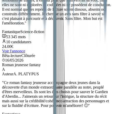
semblants de trames, il en faut pour que l’univers ait sa voix, mais
elles ne sont ni explorées ni codifiées ni ne possèdent de conclusion.
Il est normal que les repères de lecture soient dissous, absents ou
construits différemment. Je cherche un avis sans filtre à savoir si
c'est plaisant à parcourir et à découvrir. Sans filtre. Mon but est
l'amélioration.
"
Fantastique
Science-fiction
53 345
mots
10
candidatures
24.00
€
Voir l'annonce
Bêta-lecture
Clôturée
16/05/2026
Roman jeunesse fantasy
A
Auteur
A. PLATYPUS
"
Ce roman fantasy jeunesse accompagne deux jeunes dans la
découverte d'un monde extraordinaire parallèle au notre, peuplé
d'êtres merveilleux. Ils sont les élus choisis pour sauver le Gardien
d'Aberdin... J'aimerais un retour sur l'intrigue, la structure du récit
mais aussi sur la crédibilité/cohérence/attraction des personnages et
sur la fluidité d'écriture. Pour pouvoir m'améliorer! 🙂
"