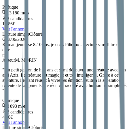
Poétique
13 180
mots
8
candidatures
11.86
€
Voir l'annonce
Lecture simple
Clôturée
13/06/2026
Roman jeunesse 8-10 ans, je crois Piliomo - Lecture sans filtre et
crue
m
Auteur
M. MORIN
"
Un petit garçon de huit ans et demi découvre une créature avec son
ami Aziz. La créature est magique et très intelligente. Grâce à cette
aventure, l’enfant réussit à vivre ses émotions suite à la séparation
récente de ses parents. Le récit est raconté avec humour et simplicité.
"
Comique
8 893
mots
8
candidatures
4.00
€
Voir l'annonce
Lecture simple
Clôturée