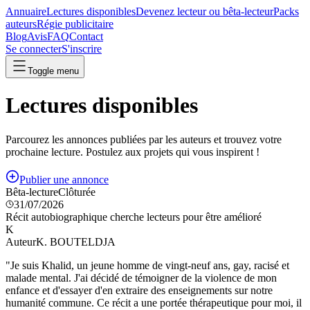
Annuaire
Lectures disponibles
Devenez lecteur ou bêta-lecteur
Packs
auteurs
Régie publicitaire
Blog
Avis
FAQ
Contact
Se connecter
S'inscrire
Toggle menu
Lectures disponibles
Parcourez les annonces publiées par les auteurs et trouvez votre
prochaine lecture. Postulez aux projets qui vous inspirent !
Publier une annonce
Bêta-lecture
Clôturée
31/07/2026
Récit autobiographique cherche lecteurs pour être amélioré
K
Auteur
K. BOUTELDJA
"
Je suis Khalid, un jeune homme de vingt-neuf ans, gay, racisé et
malade mental. J'ai décidé de témoigner de la violence de mon
enfance et d'essayer d'en extraire des enseignements sur notre
humanité commune. Ce récit a une portée thérapeutique pour moi, il