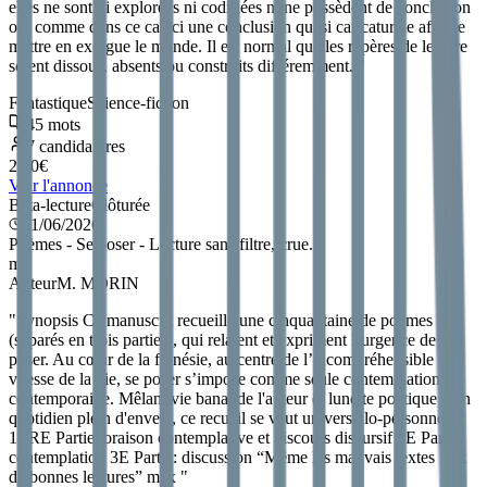
elles ne sont ni explorées ni codifiées ni ne possèdent de conclusion
ou, comme dans ce cas-ci une conclusion quasi caricaturale afin de
mettre en exergue le monde. Il est normal que les repères de lecture
soient dissous, absents ou construits différemment.
"
Fantastique
Science-fiction
45
mots
7
candidatures
2.50
€
Voir l'annonce
Bêta-lecture
Clôturée
21/06/2026
Poèmes - Se poser - Lecture sans filtre, crue.
m
Auteur
M. MORIN
"
Synopsis Ce manuscrit recueille une cinquantaine de poèmes
(séparés en trois parties), qui relatent et expriment l’urgence de se
poser. Au cœur de la frénésie, au centre de l’incompréhensible
vitesse de la vie, se poser s’impose comme seule contemplation
contemporaine. Mêlant vie banal de l'auteur et lunette poétique d'un
quotidien plein d'envers, ce recueil se veut universello-personnel.
1ERE Partie: oraison contemplative et discours discursif 2E Partie:
contemplation 3E Partie: discussion “Même les mauvais textes font
de bonnes lectures” max
"