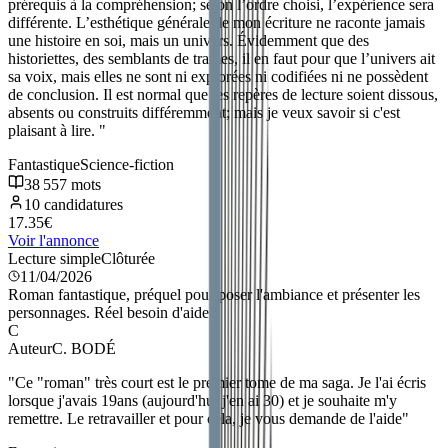
prérequis à la compréhension; selon l’ordre choisi, l’expérience sera
différente. L’esthétique générale de mon écriture ne raconte jamais
une histoire en soi, mais un univers. Évidemment que des
historiettes, des semblants de trames, il en faut pour que l’univers ait
sa voix, mais elles ne sont ni explorées ni codifiées ni ne possèdent
de conclusion. Il est normal que les repères de lecture soient dissous,
absents ou construits différemment; mais je veux savoir si c'est
plaisant à lire.
"
Fantastique
Science-fiction
38 557
mots
10
candidatures
17.35
€
Voir l'annonce
Lecture simple
Clôturée
11/04/2026
Roman fantastique, préquel pour poser l'ambiance et présenter les
personnages. Réel besoin d'aide
C
Auteur
C. BODÉ
"
Ce "roman" très court est le premier tome de ma saga. Je l'ai écris
lorsque j'avais 19ans (aujourd'hui j'en ai 30) et je souhaite m'y
remettre. Le retravailler et pour cela, je vous demande de l'aide
"