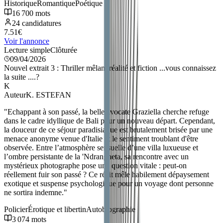
Historique
Romantique
Poétique
16 700
mots
24
candidatures
7.51
€
Voir l'annonce
Lecture simple
Clôturée
09/04/2026
Nouvel extrait 3 : Thriller mêlant réalité et fiction ...vous connaissez
la suite ....?
K
Auteur
K. ESTEFAN
"
Echappant à son passé, la belle avocate Graziella cherche refuge
dans le cadre idyllique de Bali pour un nouveau départ. Cependant,
la douceur de ce séjour paradisiaque est brutalement brisée par une
menace anonyme venue d'Italie et le sentiment troublant d'être
observée. Entre l’atmosphère sensuelle d’une villa luxueuse et
l’ombre persistante de la 'Ndrangheta, sa rencontre avec un
mystérieux photographe pose une question vitale : peut-on
réellement fuir son passé ? Ce récit mêle habilement dépaysement
exotique et suspense psychologique pour un voyage dont personne
ne sortira indemne.
"
Policier
Érotique et libertin
Autobiographie
3 074
mots