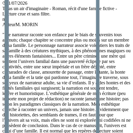
01/07/2026
Tu as un air d'imaginaire - Roman, récit d'une famille fictive -
Lecture crue et sans filtre.
m
Auteur
M. MORIN
"
Le narrateur raconte son enfance par le biais de souvenirs tous
azimuts; chaque chapitre se concentre plus ou moins sur un membre
de sa famille. Le personnage narrateur associe volontiers les traits de
sa famille à des créatures mythiques, à des phénomènes magiques ou
autres éléments fantaisistes... Entre un père criminel, une mère qui
soutient l’univers familial dans une pauvreté éclipsée par ses
créativités, entre une sœur impériale et un frère déjanté, entre
camarades de classe, amourette de passage, entre la tante, la honte
de la famille et la tatie qui pardonne tout, l’imaginaire traverse, sous
ses yeux de narrateur adulte, sa vie d’enfants. Il y a des hontes et des
fiertés familiales qui surgissent; la narration est souvent tendre,
légère et humoristique. L’esthétique générale de mon écriture (peu
importe mon projet de rédaction) ne raconte jamais une histoire; pas
selon les paradigmes classiques de la narration. Mon esthétique
cherche à raconter un univers, jamais une histoire. Évidemment que
des historiettes, des semblants de trames, il en faut pour que
l’univers ait sa voix, mais elles ne sont ni explorées ni codifiées ni ne
possèdent de conclusion. Dans le cas de ce manuscrit, l'univers est
celui d’une famille. Il est normal que les repères de lecture soient