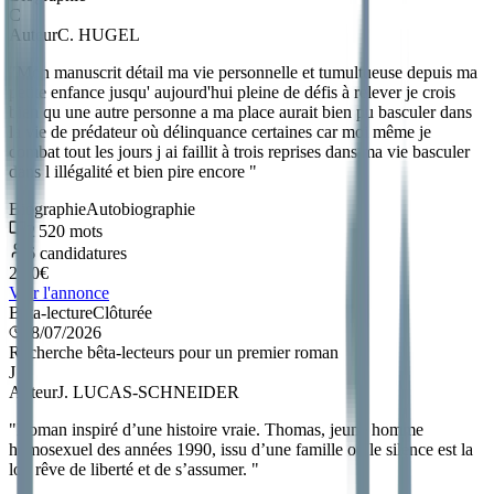
C
Auteur
C. HUGEL
"
Mon manuscrit détail ma vie personnelle et tumultueuse depuis ma
petite enfance jusqu' aujourd'hui pleine de défis à relever je crois
bien qu une autre personne a ma place aurait bien pu basculer dans
la vie de prédateur où délinquance certaines car moi même je
combat tout les jours j ai faillit à trois reprises dans ma vie basculer
dans l illégalité et bien pire encore
"
Biographie
Autobiographie
2 520
mots
6
candidatures
2.50
€
Voir l'annonce
Bêta-lecture
Clôturée
08/07/2026
Recherche bêta-lecteurs pour un premier roman
J
Auteur
J. LUCAS-SCHNEIDER
"
Roman inspiré d’une histoire vraie. Thomas, jeune homme
homosexuel des années 1990, issu d’une famille où le silence est la
loi, rêve de liberté et de s’assumer.
"