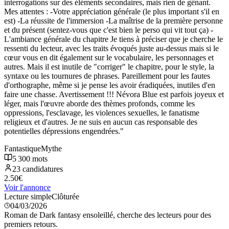
interrogations sur des éléments secondaires, mais rien de gênant.
Mes attentes : -Votre appréciation générale (le plus important s'il en
est) -La réussite de l'immersion -La maîtrise de la première personne
et du présent (sentez-vous que c'est bien le perso qui vit tout ça) -
L'ambiance générale du chapitre Je tiens à préciser que je cherche le
ressenti du lecteur, avec les traits évoqués juste au-dessus mais si le
cœur vous en dit également sur le vocabulaire, les personnages et
autres. Mais il est inutile de "corriger" le chapitre, pour le style, la
syntaxe ou les tournures de phrases. Pareillement pour les fautes
d'orthographe, même si je pense les avoir éradiquées, inutiles d'en
faire une chasse. Avertissement !!! Névora Blue est parfois joyeux et
léger, mais l'œuvre aborde des thèmes profonds, comme les
oppressions, l'esclavage, les violences sexuelles, le fanatisme
religieux et d'autres. Je ne suis en aucun cas responsable des
potentielles dépressions engendrées.
"
Fantastique
Mythe
5 300
mots
23
candidatures
2.50
€
Voir l'annonce
Lecture simple
Clôturée
04/03/2026
Roman de Dark fantasy ensoleillé, cherche des lecteurs pour des
premiers retours.