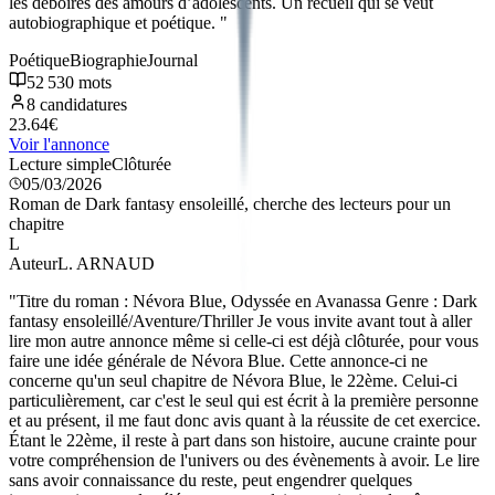
les déboires des amours d’adolescents. Un recueil qui se veut
autobiographique et poétique.
"
Poétique
Biographie
Journal
52 530
mots
8
candidatures
23.64
€
Voir l'annonce
Lecture simple
Clôturée
05/03/2026
Roman de Dark fantasy ensoleillé, cherche des lecteurs pour un
chapitre
L
Auteur
L. ARNAUD
"
Titre du roman : Névora Blue, Odyssée en Avanassa Genre : Dark
fantasy ensoleillé/Aventure/Thriller Je vous invite avant tout à aller
lire mon autre annonce même si celle-ci est déjà clôturée, pour vous
faire une idée générale de Névora Blue. Cette annonce-ci ne
concerne qu'un seul chapitre de Névora Blue, le 22ème. Celui-ci
particulièrement, car c'est le seul qui est écrit à la première personne
et au présent, il me faut donc avis quant à la réussite de cet exercice.
Étant le 22ème, il reste à part dans son histoire, aucune crainte pour
votre compréhension de l'univers ou des évènements à avoir. Le lire
sans avoir connaissance du reste, peut engendrer quelques