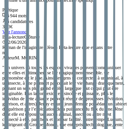
"
Remise d'une annonce pour une lectrice spécifique
"
Poétique
6 944
mots
6
candidatures
3.13
€
Voir l'annonce
Bêta-lecture
Clôturée
22/06/2026
Roman de l'imaginaire - Jène - Bêta-lecture crue et sans filtre
m
Auteur
M. MORIN
"
Un univers où toutes les espèces vivantes peuvent communiquer
entre elles et ultimement se lier magiquement ensemble. Ce
phénomène est le jène. Ainsi, les gens se connectent à un animal, à
un insecte, à une plante et par ce fait leur vie change drastiquement,
prenant un sens plus grand et plus large que tout ce qui peut être
imaginable. Plus la connexion est sincère et puissante, plus les
individus de cette alliance peuvent réussir des prouesses (lévitation,
guérison, et autres). Jenny est une jeune femme possédant un cabinet
de guérison par l’exploitation de la puissance du flux du jène. Jène
dont elle est dépourvue, aucun animal, insecte ou autre n’est
connecté à elle, par choix et non par fatalité. Entre-temps, Lucium,
le dirigeant du Groupe Monde, une entreprise technologique, tente