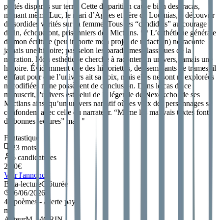
portés disparus sur terre. Cette disparition cause bien des tracas,
menant même Luc, le mari d’Agnes et père de Loumias, à découvrir
de sordides vérités sur sa femme. Tous les “candidats” au courage
divin, échoueront, prisonniers des Mictlans. ** L’esthétique générale
de mon écriture (peu importe mon projet de rédaction) ne raconte
jamais une histoire; pas selon les paradigmes classiques de la
narration. Mon esthétique cherche à raconter un univers, jamais une
histoire. Évidemment que des historiettes, des semblants de trames, il
en faut pour que l’univers ait sa voix, mais elles ne sont ni explorées
ni codifiées ni ne possèdent de conclusion. Dans le cas de ce
manuscrit, l'univers est celui de la légende de Nexoxcho, de ses
Mictlans ainsi qu’un univers narratif où les voix des personnages se
confondent avec celle du narrateur. “Même les mauvais textes font
de bonnes lectures” max
"
Fantastique
23
mots
6
candidatures
2.50
€
Voir l'annonce
Bêta-lecture
Clôturée
06/06/2026
44 poèmes - Alerte payx
m
Auteur
M. MORIN