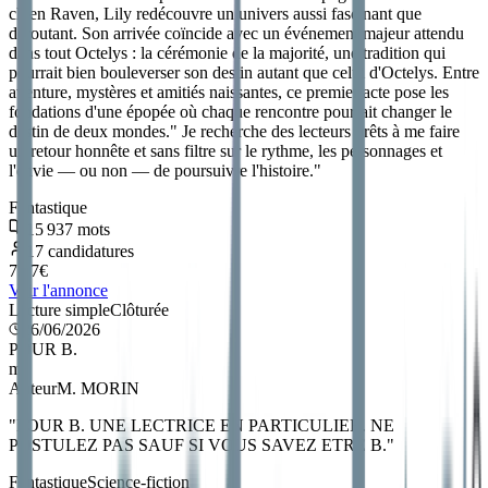
chien Raven, Lily redécouvre un univers aussi fascinant que
déroutant. Son arrivée coïncide avec un événement majeur attendu
dans tout Octelys : la cérémonie de la majorité, une tradition qui
pourrait bien bouleverser son destin autant que celui d'Octelys. Entre
aventure, mystères et amitiés naissantes, ce premier acte pose les
fondations d'une épopée où chaque rencontre pourrait changer le
destin de deux mondes." Je recherche des lecteurs prêts à me faire
un retour honnête et sans filtre sur le rythme, les personnages et
l'envie — ou non — de poursuivre l'histoire.
"
Fantastique
15 937
mots
17
candidatures
7.17
€
Voir l'annonce
Lecture simple
Clôturée
26/06/2026
POUR B.
m
Auteur
M. MORIN
"
POUR B. UNE LECTRICE EN PARTICULIER. NE
POSTULEZ PAS SAUF SI VOUS SAVEZ ETRE B.
"
Fantastique
Science-fiction