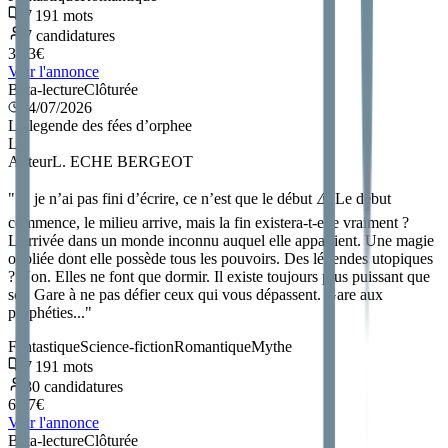
7 191
mots
7
candidatures
3.23
€
Voir l'annonce
Bêta-lecture
Clôturée
04/07/2026
La legende des fées d’orphee
L
Auteur
L. ECHE BERGEOT
"
⚠️ je n’ai pas fini d’écrire, ce n’est que le début ⚠️ Le début
commence, le milieu arrive, mais la fin existera-t-elle vraiment ?
L'arrivée dans un monde inconnu auquel elle appartient. Une magie
oubliée dont elle possède tous les pouvoirs. Des légendes utopiques
? Non. Elles ne font que dormir. Il existe toujours plus puissant que
soi. Gare à ne pas défier ceux qui vous dépassent. Gare aux
prophéties...
"
Fantastique
Science-fiction
Romantique
Mythe
7 191
mots
30
candidatures
6.47
€
Voir l'annonce
Bêta-lecture
Clôturée