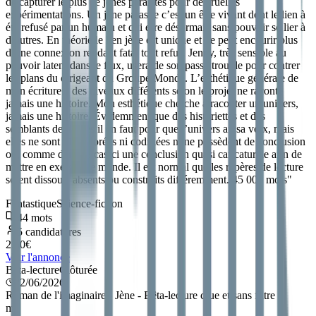
de capturer le plus de jènes parasites pour de cruelles
expérimentations. Un jène parasite c’est un être vivant dont le lien à
été refusé par un humain et qui erre désormais sans pouvoir se lier à
d’autres. En théorie le lien jène est unique et ne peut encourir plus
d’une connexion rendant fatal tout refus. Jenny, très sensible au
pouvoir latent dans le flux, usera de son passé trouble pour contrer
les plans du dirigeant du Groupe Monde. L’esthétique générale de
mon écriture à des niveaux différents selon le projet ne raconte
jamais une histoire. Mon esthétique cherche à raconter un univers,
jamais une histoire. Évidemment que des historiettes et des
semblants de trames il en faut pour que l’univers ait sa voix, mais
elles ne sont ni explorées ni codifiées ni ne possèdent de conclusion
ou, comme dans ce cas-ci une conclusion quasi caricaturale afin de
mettre en exergue le monde. Il est normal que les repères de lecture
soient dissous, absents ou construits différemment. 45 000 mots
"
Fantastique
Science-fiction
44
mots
5
candidatures
2.50
€
Voir l'annonce
Bêta-lecture
Clôturée
22/06/2026
Roman de l'imaginaire - Jène - Bêta-lecture crue et sans filtre
m