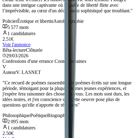
dans une intrigue captivante où la quête de liberté flirte avec
l’imprévisible, au cœur d'un décor aussi sophistiqué que troublant.
"
Policier
Érotique et libertin
Autobiographie
5 577
mots
1
candidatures
2.51
€
Voir l'annonce
Bêta-lecture
Clôturée
29/03/2026
Confessions d'une errance Contemporaines
V
Auteur
V. LASNET
"
Ce recueil de poèmes rassemble des poèmes écrits sur une longue
période, témoigant pour la plupart de mes jeunes expériences, et
j'espère fera raisonner des choses en vous. Les mots sont durs, les
idées noires, et j'en conscience que cette oeuvre pose plus de
questions qu'elle n'apporte de réponses
"
Philosophique
Poétique
Biographie
2 095
mots
1
candidatures
2.50
€