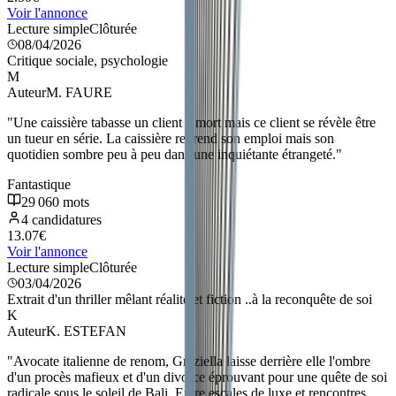
Voir l'annonce
Lecture simple
Clôturée
08/04/2026
Critique sociale, psychologie
M
Auteur
M. FAURE
"
Une caissière tabasse un client à mort mais ce client se révèle être
un tueur en série. La caissière reprend son emploi mais son
quotidien sombre peu à peu dans une inquiétante étrangeté.
"
Fantastique
29 060
mots
4
candidatures
13.07
€
Voir l'annonce
Lecture simple
Clôturée
03/04/2026
Extrait d'un thriller mêlant réalité et fiction ..à la reconquête de soi
K
Auteur
K. ESTEFAN
"
Avocate italienne de renom, Graziella laisse derrière elle l'ombre
d'un procès mafieux et d'un divorce éprouvant pour une quête de soi
radicale sous le soleil de Bali. Entre escales de luxe et rencontres