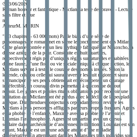
13/06/2026
Roman horreur et fantastique - Mictlan, la terre des braves - Lecture
sans filtre et crue
m
Auteur
M. MORIN
"
(23 chapitres - 63 000 mots) Par le biais d’une série de
personnages, ce roman met en scène le fonctionnement des Mitlans.
Cette géante contrée est un lieu mythique fabriqué par Nexoxcho, la
déesse aztèque de la peur. Construite en huit quartiers,
respectivement régis par d’uniques règles surnaturelles et habitées
d’une faune, d’une flore ou vie sociale unique à chaque section, les
Mictlans servent à tester le courage des mortels invités. Selon la
légende, celui ou celle qui saura traverser les huit régions et saura
s’émanciper de ses peurs obtiendrait en récompense un courage
indéfectible, un courage divin permettant à quiconque de tout
réussir. Les gestes et paroles rituels obligatoires pour recevoir une
invitation aux Mictlans ont été perdus avec le déclin de la peuplade
aztèque. D'inattendues conjectures cependant feront revivre les
Mictlans à trois personnes affligées par leurs propres frayeurs. Agnes
et sa phobie de l’enfance, Maxime avec sa phobie de l’avenir et
Loumias l'arachnophobe. Agnes est une artiste avec un cursus
scolaire dans l'archéologie d’anciennes civilisations, Loumias est son
enfant, Maxime est un jeune adulte atteint d’une maladie
dégénérative. En atterrissant dans les Milans, les trois individus sont