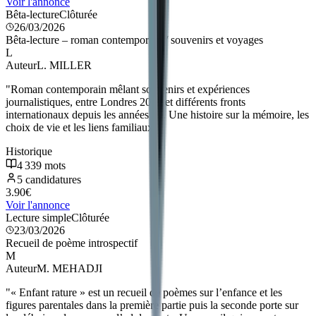
Voir l'annonce
Bêta-lecture
Clôturée
26/03/2026
Bêta-lecture – roman contemporain / souvenirs et voyages
L
Auteur
L. MILLER
"
Roman contemporain mêlant souvenirs et expériences
journalistiques, entre Londres 2023 et différents fronts
internationaux depuis les années 70. Une histoire sur la mémoire, les
choix de vie et les liens familiaux.
"
Historique
4 339
mots
5
candidatures
3.90
€
Voir l'annonce
Lecture simple
Clôturée
23/03/2026
Recueil de poème introspectif
M
Auteur
M. MEHADJI
"
« Enfant rature » est un recueil de poèmes sur l’enfance et les
figures parentales dans la première partie puis la seconde porte sur