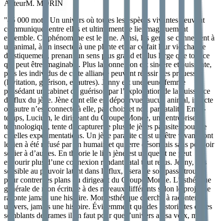
Auteur
M. MORIN
"
45 000 mots. Un univers où toutes les espèces vivantes peuvent
communiquer entre elles et ultimement se lier magiquement
ensemble. Ce phénomène est le jène. Ainsi, les gens se connectent à
un animal, à un insecte, à une plante et par ce fait leur vie change
drastiquement, prenant un sens plus grand et plus large que tout ce
qui peut être imaginable. Plus la connexion est sincère et puissante,
plus les individus de cette alliance peuvent réussir des prouesses
(lévitation, guérison, et autres). Jenny est une jeune femme
possédant un cabinet de guérison par l’exploitation de la puissance
du flux du jène. Jène dont elle est dépourvue, aucun animal, insecte
ou autre n’est connecté à elle, par choix et non par fatalité. Entre-
temps, Lucium, le dirigeant du Groupe Monde, une entreprise
technologique, tente de capturer le plus de jènes parasites pour de
cruelles expérimentations. Un jène parasite c’est un être vivant dont
le lien à été refusé par un humain et qui erre désormais sans pouvoir
se lier à d’autres. En théorie le lien jène est unique et ne peut
encourir plus d’une connexion rendant fatal tout refus. Jenny, très
sensible au pouvoir latent dans le flux, usera de son passé trouble
pour contrer les plans du dirigeant du Groupe Monde. L’esthétique
générale de mon écriture à des niveaux différents selon le projet ne
raconte jamais une histoire. Mon esthétique cherche à raconter un
univers, jamais une histoire. Évidemment que des historiettes et des
semblants de trames il en faut pour que l’univers ait sa voix, mais