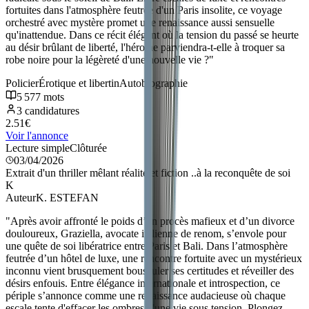
fortuites dans l'atmosphère feutrée d'un Paris insolite, ce voyage
orchestré avec mystère promet une renaissance aussi sensuelle
qu'inattendue. Dans ce récit élégant où la tension du passé se heurte
au désir brûlant de liberté, l'héroïne parviendra-t-elle à troquer sa
robe noire pour la légèreté d'une nouvelle vie ?
"
Policier
Érotique et libertin
Autobiographie
5 577
mots
3
candidatures
2.51
€
Voir l'annonce
Lecture simple
Clôturée
03/04/2026
Extrait d'un thriller mêlant réalité et fiction ..à la reconquête de soi
K
Auteur
K. ESTEFAN
"
Après avoir affronté le poids d’un procès mafieux et d’un divorce
douloureux, Graziella, avocate italienne de renom, s’envole pour
une quête de soi libératrice entre Paris et Bali. Dans l’atmosphère
feutrée d’un hôtel de luxe, une rencontre fortuite avec un mystérieux
inconnu vient brusquement bousculer ses certitudes et réveiller des
désirs enfouis. Entre élégance internationale et introspection, ce
périple s’annonce comme une renaissance audacieuse où chaque
escale tente d'effacer les ombres d'une vie sous tension. Plongez