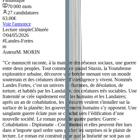
Fantastique
70 000
mots
27
candidatures
63.00
€
Voir l'annonce
Lecture simple
Clôturée
04/05/2026
#Landes-Fortes
m
Auteur
M. MORIN
"
Ce manuscrit raconte, à la manière des réseaux sociaux, une guerre
entre deux peuples. Tout commence quand Sitaxis, la Youtubeuse
exploratrice urbaine, découvre une brèche menant vers un monde
souterrain et des créatures dotées d’intelligence y vivent. Nommés
Landes Fortes, c’est un univers de flammes, de désolation, de
torture, et habités par les Landaires; des créatures très sociables. Une
fraternité se crée rapidement entre les humains et les Landaires;
après un an de cohabitation, les créatures veulent s'installer sur la
surface de la planète; les gouvernements humains s’y opposent. Une
sanglante guerre éclate puis se conclut vers l’édification d’une
nouvelle société. Le roman possède quatre parties: Guerre -
Cohabitation - Diplomatie - Contribution et elles peuvent être lues
dans n’importe quel ordre sans gâcher les surprises ni le plaisir de
lecture. Le roman est construit pour que la linéarité ne soit pas un