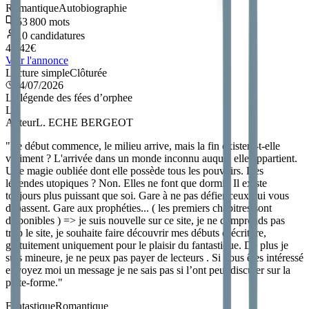
Romantique
Autobiographie
53 800
mots
10
candidatures
48.42
€
Voir l'annonce
Lecture simple
Clôturée
04/07/2026
La légende des fées d’orphee
L
Auteur
L. ECHE BERGEOT
"
Le début commence, le milieu arrive, mais la fin existera-t-elle
vraiment ? L'arrivée dans un monde inconnu auquel elle appartient.
Une magie oubliée dont elle possède tous les pouvoirs. Des
légendes utopiques ? Non. Elles ne font que dormir. Il existe
toujours plus puissant que soi. Gare à ne pas défier ceux qui vous
dépassent. Gare aux prophéties... ( les premiers chapitres sont
disponibles ) => je suis nouvelle sur ce site, je ne comprends pas
trop le site, je souhaite faire découvrir mes débuts d’écriture,
gratuitement uniquement pour le plaisir du fantastique. De plus je
suis mineure, je ne peux pas payer de lecteurs . Si vous êtes intéressé
envoyez moi un message je ne sais pas si l’ont peut discuter sur la
plate-forme.
"
Fantastique
Romantique