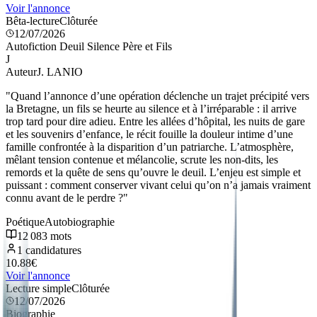
Voir l'annonce
Bêta-lecture
Clôturée
12/07/2026
Autofiction Deuil Silence Père et Fils
J
Auteur
J. LANIO
"
Quand l’annonce d’une opération déclenche un trajet précipité vers
la Bretagne, un fils se heurte au silence et à l’irréparable : il arrive
trop tard pour dire adieu. Entre les allées d’hôpital, les nuits de gare
et les souvenirs d’enfance, le récit fouille la douleur intime d’une
famille confrontée à la disparition d’un patriarche. L’atmosphère,
mêlant tension contenue et mélancolie, scrute les non-dits, les
remords et la quête de sens qu’ouvre le deuil. L’enjeu est simple et
puissant : comment conserver vivant celui qu’on n’a jamais vraiment
connu avant de le perdre ?
"
Poétique
Autobiographie
12 083
mots
1
candidatures
10.88
€
Voir l'annonce
Lecture simple
Clôturée
12/07/2026
Biographie