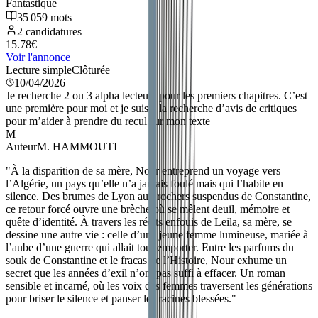
Fantastique
35 059
mots
2
candidatures
15.78
€
Voir l'annonce
Lecture simple
Clôturée
10/04/2026
Je recherche 2 ou 3 alpha lecteurs pour les premiers chapitres. C’est
une première pour moi et je suis à la recherche d’avis de critiques
pour m’aider à prendre du recul sur mon texte
M
Auteur
M. HAMMOUTI
"
À la disparition de sa mère, Nour entreprend un voyage vers
l’Algérie, un pays qu’elle n’a jamais foulé mais qui l’habite en
silence. Des brumes de Lyon aux rochers suspendus de Constantine,
ce retour forcé ouvre une brèche où se mêlent deuil, mémoire et
quête d’identité. À travers les récits enfouis de Leila, sa mère, se
dessine une autre vie : celle d’une jeune femme lumineuse, mariée à
l’aube d’une guerre qui allait tout emporter. Entre les parfums du
souk de Constantine et le fracas de l’Histoire, Nour exhume un
secret que les années d’exil n’ont pas suffi à effacer. Un roman
sensible et incarné, où les voix des femmes traversent les générations
pour briser le silence et panser les racines blessées.
"