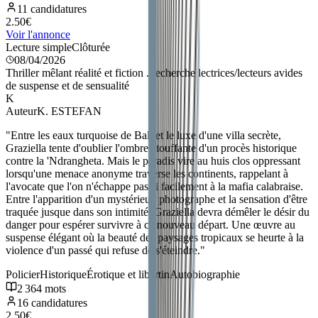
11
candidatures
2.50
€
Voir l'annonce
Lecture simple
Clôturée
08/04/2026
Thriller mêlant réalité et fiction ..recherche lectrices/lecteurs avides
de suspense et de sensualité
K
Auteur
K. ESTEFAN
"
Entre les eaux turquoise de Bali et le luxe d'une villa secrète,
Graziella tente d'oublier l'ombre étouffante d'un procès historique
contre la 'Ndrangheta. Mais le paradis vire au huis clos oppressant
lorsqu'une menace anonyme traverse les continents, rappelant à
l'avocate que l'on n'échappe pas si facilement à la mafia calabraise.
Entre l'apparition d'un mystérieux photographe et la sensation d'être
traquée jusque dans son intimité, Graziella devra démêler le désir du
danger pour espérer survivre à ce nouveau départ. Une œuvre au
suspense élégant où la beauté des paysages tropicaux se heurte à la
violence d'un passé qui refuse de s'éteindre.
"
Policier
Historique
Érotique et libertin
Autobiographie
2 364
mots
16
candidatures
2.50
€