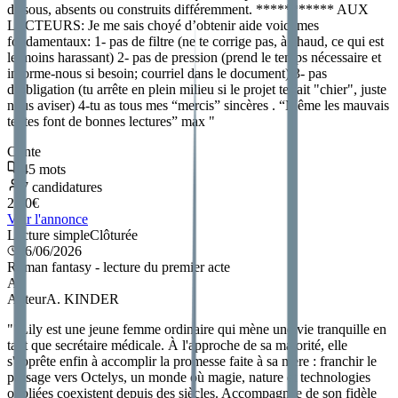
dissous, absents ou construits différemment. *********** AUX
LECTEURS: Je me sais choyé d’obtenir aide voici mes
fondamentaux: 1- pas de filtre (ne te corrige pas, à chaud, ce qui est
le moins harassant) 2- pas de pression (prend le temps nécessaire et
informe-nous si besoin; courriel dans le document) 3- pas
d’obligation (tu arrête en plein milieu si le projet te fait "chier", juste
nous aviser) 4-tu as tous mes “mercis” sincères . “Même les mauvais
textes font de bonnes lectures” max
"
Conte
45
mots
7
candidatures
2.50
€
Voir l'annonce
Lecture simple
Clôturée
26/06/2026
Roman fantasy - lecture du premier acte
A
Auteur
A. KINDER
"
"Lily est une jeune femme ordinaire qui mène une vie tranquille en
tant que secrétaire médicale. À l'approche de sa majorité, elle
s'apprête enfin à accomplir la promesse faite à sa mère : franchir le
passage vers Octelys, un monde où magie, nature et technologies
oubliées coexistent depuis des siècles. Accompagnée de son fidèle