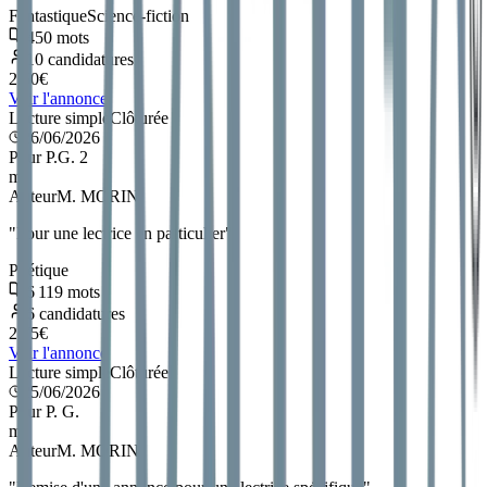
Fantastique
Science-fiction
450
mots
10
candidatures
2.50
€
Voir l'annonce
Lecture simple
Clôturée
26/06/2026
Pour P.G. 2
m
Auteur
M. MORIN
"
Pour une lectrice en particulier
"
Poétique
6 119
mots
6
candidatures
2.75
€
Voir l'annonce
Lecture simple
Clôturée
25/06/2026
Pour P. G.
m
Auteur
M. MORIN