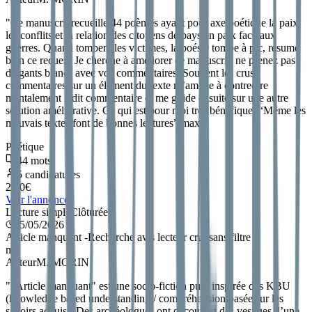
"
Ce manuscrit recueille 44 poèmes ayant pour axe poétique la paix,
les conflits et la relation des citoyens de pays en paix face aux
guerres. Quand tombent les victimes, la poésie tombe à pic, résume
bien ce recueil. Je cherche à améliorer ce manuscrit; ne prenez pas
de gants blancs avec vos commentaires. Souvent les crus
commentaires sur un élément du texte m’amène à contredire
mentalement ledit commentaire et me guide ensuite sur une autre
solution améliorative. Ce qui est pour moi très bénéfique. “Même les
mauvais textes font de bonnes lectures” max
"
Poétique
44
mots
5
candidatures
2.50
€
Voir l'annonce
Lecture simple
Clôturée
25/05/2026
Article manquant -Recherche avis lecteur cru, sans filtre
m
Auteur
M. MORIN
"
"Article manquant" est une socio-fiction pure inspirée des KBU
(knowledge based understanding / compréhension basée sur les
savoirs acquis). Des archéologues ont découvert des vestiges d’une