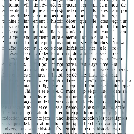
ancienne civilisation évoluée et structurée; en dépit du manque de
subvention. L’équipe archéologique fait des pieds et des mains pour
renouveler le visa de prospection qui, au bout de quatre ans, se
termine définitivement. L’histoire débute quand le lecteur reçoit un
colis de la part de Lucial Lathournu, la chargée du site des fouilles
en demandant son aide. Elle est assurée que ce qui a causé la perte
de la civilisation ancienne aura également raison de la leur .
Néanmoins Lucial ne peut plus continuer ses recherches, d’où sa
requête au lecteur. Le colis dont elle fait référence est le livre et
représente l’entièreté des documents, des articles classés et des
photos qu’elle et son équipe ont élaborés au cours des années de
découvertes. La clef pour comprendre la cause ayant mené la
civilisation à disparaître se trouve quelque part au travers des liens à
faire entre les chapitres. L’histoire se dévoile ainsi, par à bout,
d’inférences en découvertes. Au fil des "articles" de recherches il y a
des commentaires et digression de l'équipe de fouille; c'est ainsi que
timidement l'histoire se révèle. Comme proposé par Lucial dans sa
lettre au lecteur, le livre peut être lu dans le désordre total. Peu
importe la façon dont le lecteur découvrira la civilisation, l'histoire
de la société morte et celle des archéologues ne sera pas impactée.
L’esthétique générale de mon écriture (peu importe mon projet de
rédaction) ne raconte jamais une histoire; pas selon les paradigmes
classiques de la narration. Mon esthétique cherche à raconter un
univers, jamais une histoire. Évidemment que des historiettes, des