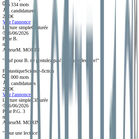
5 334
mots
1
candidatures
2.50
€
Voir l'annonce
Lecture simple
Clôturée
26/06/2026
Pour B.
m
Auteur
M. MORIN
"
sauf pour B. ne postulez pas! Pour une lectrice!
"
Fantastique
Science-fiction
1 000
mots
1
candidatures
2.50
€
Voir l'annonce
Lecture simple
Clôturée
26/06/2026
Pour P.G. 3
m
Auteur
M. MORIN
"
Pour une lectrice
"